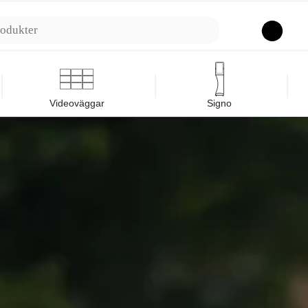
Sök
Videoväggar
Signo