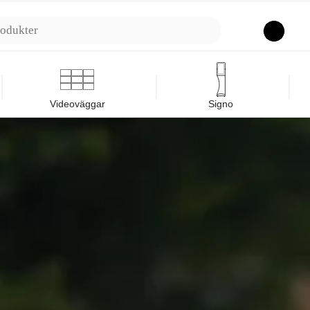
Sök
Videoväggar
Signo