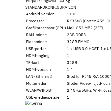
Förpackningsvikt
43 Kg
STANDARDKONFIGURATION
Android-version
11.0
Processor
RK3568 (Cortex-A55, Qu
Grafikprocessor (GPU)
Mali-G52 MP2 (2EE)
RAM-minne
2GB DDR3
Flashminne
32GB EMMC
USB-portar
1 x USB 3.0 HOST, 1 x 
HDMI-ingång
1
TF-kort
32GB
HDMI-version
1.4
LAN (Ethernet)
Stöd för RJ45 R/A 1000M
Multimedia
Stöder Video-, Ljud- och
WLAN/WIFI/BT
2.4GHz/5GHz, Wi-Fi 6, s
USB-mediaspelare
1