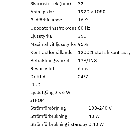
Skärmstorlek (tum)
32"
Antal pixlar
1920 x 1080
Bildförhållande
16:9
Uppdateringsfrekvens
60 Hz
Ljusstyrka
350
Maximal vit ljusstyrka
95%
Kontrastförhållande
1200:1 statisk kontrast
Betraktningsvinkel
178/178
Responstid
6 ms
Drifttid
24/7
LJUD
Ljudutgång
2 x 6 W
STRÖM
Strömförsörjning
100-240 V
Strömförbrukning
40 W
Strömförbrukning i standby
0.40 W