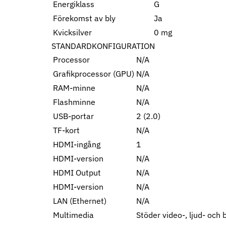
Energiklass
G
Förekomst av bly
Ja
Kvicksilver
0 mg
STANDARDKONFIGURATION
Processor
N/A
Grafikprocessor (GPU)
N/A
RAM-minne
N/A
Flashminne
N/A
USB-portar
2 (2.0)
TF-kort
N/A
HDMI-ingång
1
HDMI-version
N/A
HDMI Output
N/A
HDMI-version
N/A
LAN (Ethernet)
N/A
Multimedia
Stöder video-, ljud- och