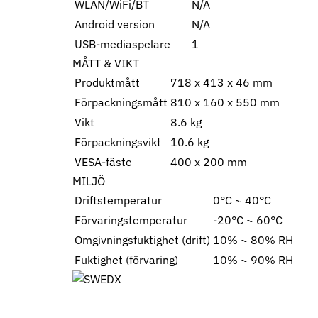
WLAN/WiFi/BT
N/A
Android version
N/A
USB-mediaspelare
1
MÅTT & VIKT
Produktmått
718 x 413 x 46 mm
Förpackningsmått
810 x 160 x 550 mm
Vikt
8.6 kg
Förpackningsvikt
10.6 kg
VESA-fäste
400 x 200 mm
MILJÖ
Driftstemperatur
0°C ~ 40°C
Förvaringstemperatur
-20°C ~ 60°C
Omgivningsfuktighet (drift)
10% ~ 80% RH
Fuktighet (förvaring)
10% ~ 90% RH