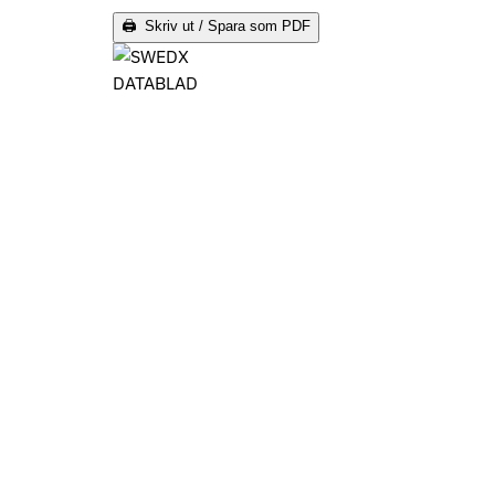
🖨 Skriv ut / Spara som PDF
DATABLAD