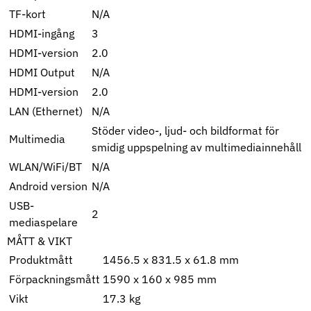
TF-kort
N/A
HDMI-ingång
3
HDMI-version
2.0
HDMI Output
N/A
HDMI-version
2.0
LAN (Ethernet)
N/A
Stöder video-, ljud- och bildformat för
Multimedia
smidig uppspelning av multimediainnehåll
WLAN/WiFi/BT
N/A
Android version
N/A
USB-
2
mediaspelare
MÅTT & VIKT
Produktmått
1456.5 x 831.5 x 61.8 mm
Förpackningsmått
1590 x 160 x 985 mm
Vikt
17.3 kg