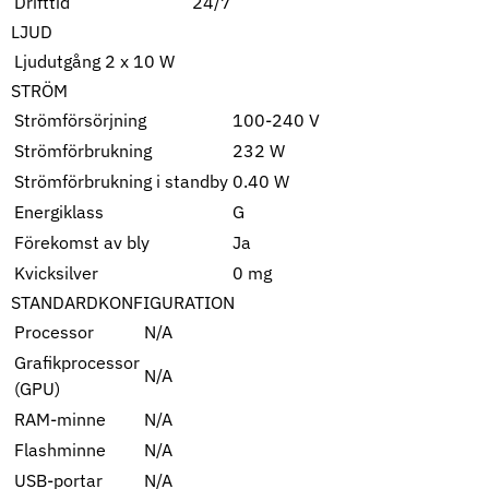
Drifttid
24/7
LJUD
Ljudutgång
2 x 10 W
STRÖM
Strömförsörjning
100-240 V
Strömförbrukning
232 W
Strömförbrukning i standby
0.40 W
Energiklass
G
Förekomst av bly
Ja
Kvicksilver
0 mg
STANDARDKONFIGURATION
Processor
N/A
Grafikprocessor
N/A
(GPU)
RAM-minne
N/A
Flashminne
N/A
USB-portar
N/A