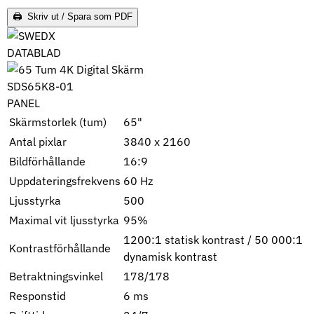
🖨 Skriv ut / Spara som PDF
DATABLAD
SDS65K8-01
PANEL
Skärmstorlek (tum)
65"
Antal pixlar
3840 x 2160
Bildförhållande
16:9
Uppdateringsfrekvens
60 Hz
Ljusstyrka
500
Maximal vit ljusstyrka
95%
1200:1 statisk kontrast / 50 000:1
Kontrastförhållande
dynamisk kontrast
Betraktningsvinkel
178/178
Responstid
6 ms