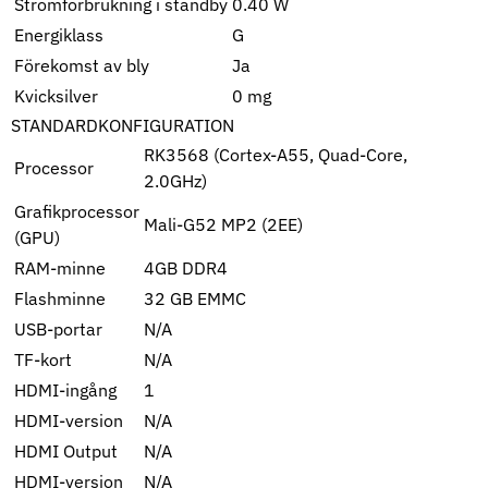
Strömförbrukning i standby
0.40 W
Energiklass
G
Förekomst av bly
Ja
Kvicksilver
0 mg
STANDARDKONFIGURATION
RK3568 (Cortex-A55, Quad-Core,
Processor
2.0GHz)
Grafikprocessor
Mali-G52 MP2 (2EE)
(GPU)
RAM-minne
4GB DDR4
Flashminne
32 GB EMMC
USB-portar
N/A
TF-kort
N/A
HDMI-ingång
1
HDMI-version
N/A
HDMI Output
N/A
HDMI-version
N/A