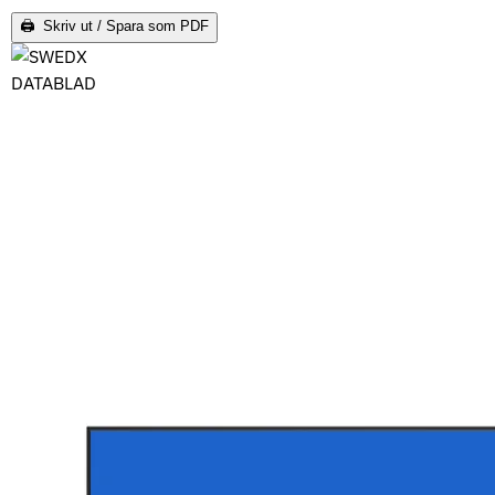
🖨 Skriv ut / Spara som PDF
DATABLAD