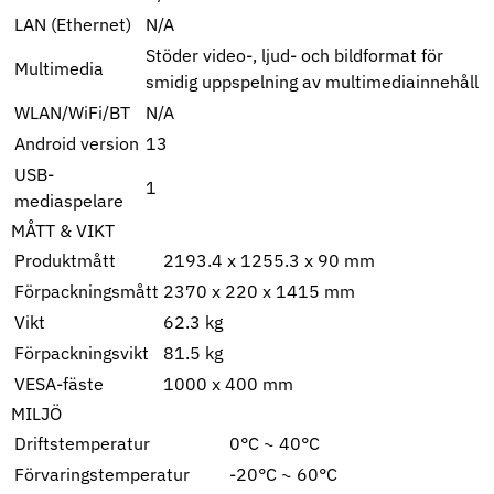
LAN (Ethernet)
N/A
Stöder video-, ljud- och bildformat för
Multimedia
smidig uppspelning av multimediainnehåll
WLAN/WiFi/BT
N/A
Android version
13
USB-
1
mediaspelare
MÅTT & VIKT
Produktmått
2193.4 x 1255.3 x 90 mm
Förpackningsmått
2370 x 220 x 1415 mm
Vikt
62.3 kg
Förpackningsvikt
81.5 kg
VESA-fäste
1000 x 400 mm
MILJÖ
Driftstemperatur
0°C ~ 40°C
Förvaringstemperatur
-20°C ~ 60°C