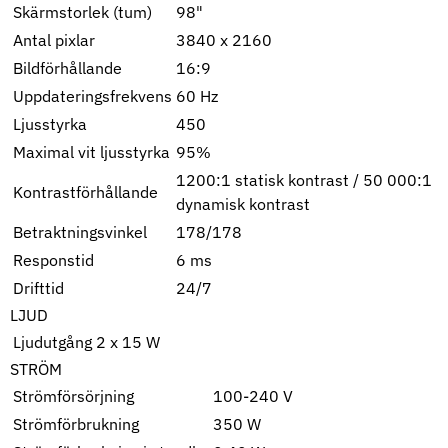
Skärmstorlek (tum)
98"
Antal pixlar
3840 x 2160
Bildförhållande
16:9
Uppdateringsfrekvens
60 Hz
Ljusstyrka
450
Maximal vit ljusstyrka
95%
1200:1 statisk kontrast / 50 000:1
Kontrastförhållande
dynamisk kontrast
Betraktningsvinkel
178/178
Responstid
6 ms
Drifttid
24/7
LJUD
Ljudutgång
2 x 15 W
STRÖM
Strömförsörjning
100-240 V
Strömförbrukning
350 W