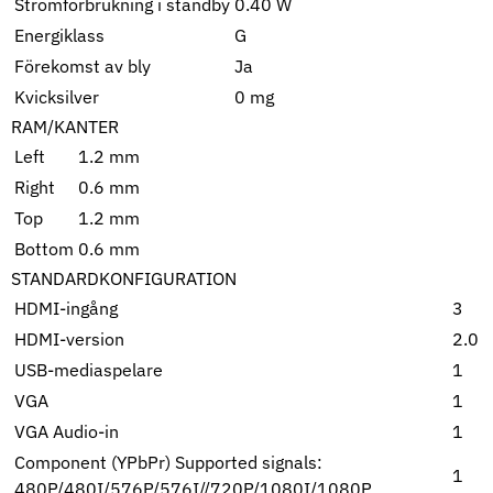
Strömförbrukning i standby
0.40 W
Energiklass
G
Förekomst av bly
Ja
Kvicksilver
0 mg
RAM/KANTER
Left
1.2 mm
Right
0.6 mm
Top
1.2 mm
Bottom
0.6 mm
STANDARDKONFIGURATION
HDMI-ingång
3
HDMI-version
2.0
USB-mediaspelare
1
VGA
1
VGA Audio-in
1
Component (YPbPr) Supported signals:
1
480P/480I/576P/576I//720P/1080I/1080P