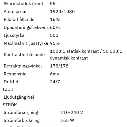
Skärmstorlek (tum)
55"
Antal pixlar
1920x1080
Bildförhållande
16:9
Uppdateringsfrekvens
60Hz
Ljusstyrka
500
Maximal vit ljusstyrka
95%
1000:1 statisk kontrast / 50 000:1
Kontrastförhållande
dynamisk kontrast
Betraktningsvinkel
178/178
Responstid
6ms
Drifttid
24/7
LJUD
Ljudutgång
Nej
STRÖM
Strömförsörjning
110-240 V
Strömförbrukning
165 W