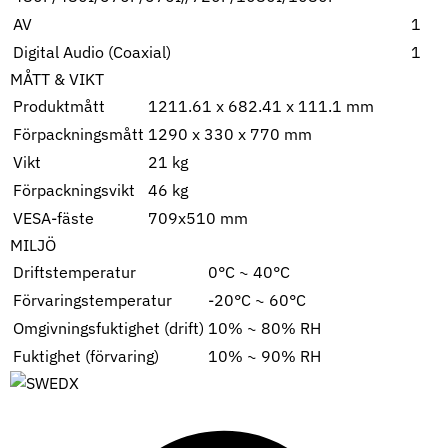
AV
1
Digital Audio (Coaxial)
1
MÅTT & VIKT
Produktmått
1211.61 x 682.41 x 111.1 mm
Förpackningsmått
1290 x 330 x 770 mm
Vikt
21 kg
Förpackningsvikt
46 kg
VESA-fäste
709x510 mm
MILJÖ
Driftstemperatur
0°C ~ 40°C
Förvaringstemperatur
-20°C ~ 60°C
Omgivningsfuktighet (drift)
10% ~ 80% RH
Fuktighet (förvaring)
10% ~ 90% RH