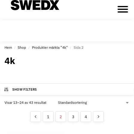
Hem
Shop
Produkter märkta ”4k”
Sida 2
/
/
/
4k
SHOW FILTERS
Visar 13–24 av 43 resultat
1
2
3
4