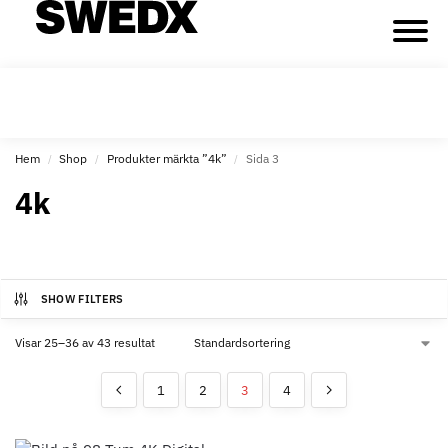
Hem
Shop
Produkter märkta ”4k”
Sida 3
/
/
/
4k
SHOW FILTERS
Visar 25–36 av 43 resultat
1
2
3
4