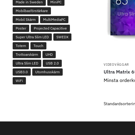
Made in Sweden
MiniPC
Mobilbasförstärkare
Mobil Skärm
MultiMediaPC
Poster
Projected Capacitive
Super Ultra Slim LED
SWEDX
Totem
Touch
Trottoarskärm
UHD
Ultra Slim LED
USB 2.0
VIDEOVÄGGAR
Ultra Matrix 
USB3.0
Utomhusskärm
Minsta orderk
WiFi