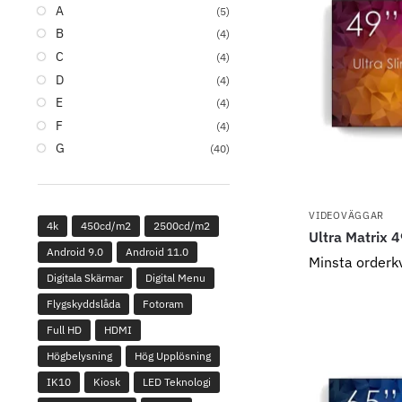
A
(5)
B
(4)
C
(4)
D
(4)
E
(4)
F
(4)
G
(40)
VIDEOVÄGGAR
4k
450cd/m2
2500cd/m2
Ultra Matrix 
Android 9.0
Android 11.0
Minsta orderk
Digitala Skärmar
Digital Menu
Flygskyddslåda
Fotoram
Full HD
HDMI
Högbelysning
Hög Upplösning
IK10
Kiosk
LED Teknologi