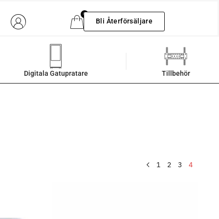
0
Bli Återförsäljare
Digitala Gatupratare
Tillbehör
1
2
3
4