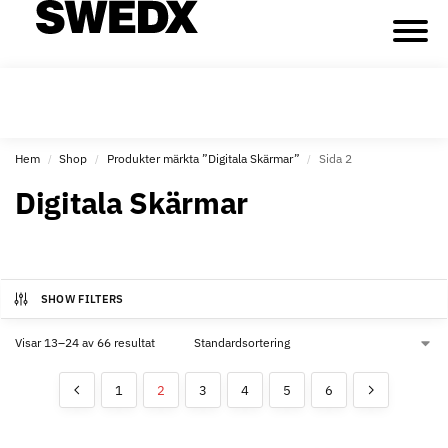
Hem
Shop
Produkter märkta ”Digitala Skärmar”
Sida 2
/
/
/
Digitala Skärmar
SHOW FILTERS
Visar 13–24 av 66 resultat
1
2
3
4
5
6