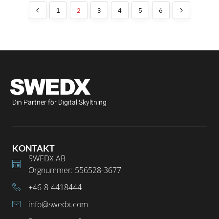
1
2
3
4
5
6
Din Partner för Digital Skyltning
KONTAKT
SWEDX AB
Orgnummer: 556528-3677
+46-8-4418444
info@swedx.com