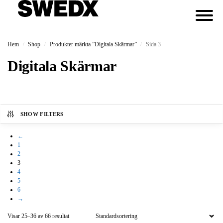
Hem
Shop
Produkter märkta ”Digitala Skärmar”
Sida 3
/
/
/
Digitala Skärmar
SHOW FILTERS
←
1
2
3
4
5
6
→
Visar 25–36 av 66 resultat