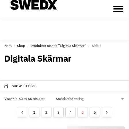
Hem
Shop
Produkter märkta ”Digitala Skärmar”
Sida 5
/
/
/
Digitala Skärmar
SHOW FILTERS
Visar 49–60 av 66 resultat
1
2
3
4
5
6