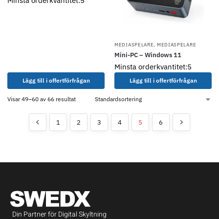
Minsta orderkvantitet:5
MEDIASPELARE
,
MEDIASPELARE
Mini-PC – Windows 11
Minsta orderkvantitet:5
Lägg till i offertförfrågan
Lägg till i offertförfrågan
Visar 49–60 av 66 resultat
1
2
3
4
5
6
Din Partner för Digital Skyltning