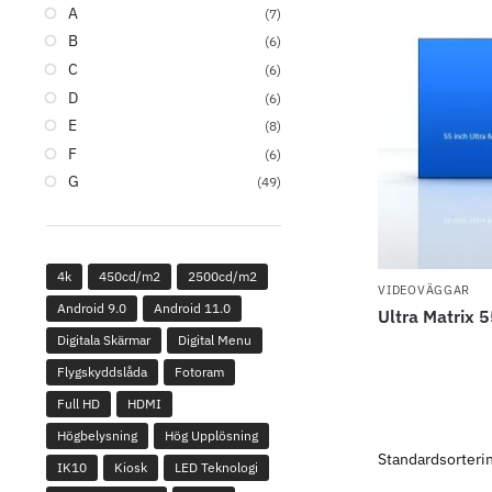
A
(7)
B
(6)
C
(6)
D
(6)
E
(8)
F
(6)
G
(49)
4k
450cd/m2
2500cd/m2
VIDEOVÄGGAR
Android 9.0
Android 11.0
Ultra Matrix 
Digitala Skärmar
Digital Menu
Flygskyddslåda
Fotoram
Full HD
HDMI
Högbelysning
Hög Upplösning
IK10
Kiosk
LED Teknologi