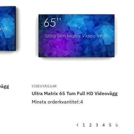
vägg
VIDEOVÄGGAR
Ultra Matrix 65 Tum Full HD Videovägg
Minsta orderkvantitet:4
1
2
3
4
5
6