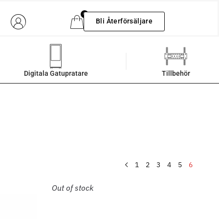
0
Bli Återförsäljare
Digitala Gatupratare
Tillbehör
1
2
3
4
5
6
Out of stock