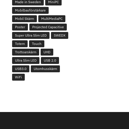
Made in Sweden
MiniPC
Mobilbasförstärkare
Mobil Skärm
MultiMediaPC
Poster
Projected Capacitive
Super Ultra Slim LED
SWEDX
Totem
Touch
Trottoarskärm
UHD
Ultra Slim LED
USB 2.0
USB3.0
Utomhusskärm
WiFi