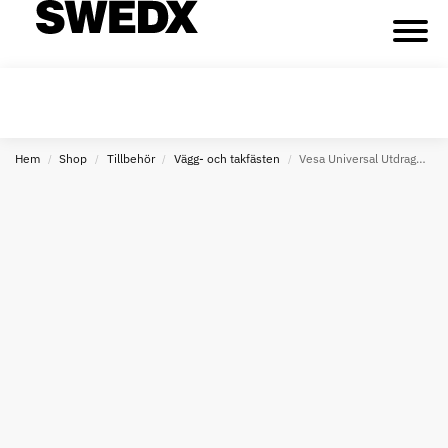
Hem
Shop
Tillbehör
Vägg- och takfästen
Vesa Universal Utdragbar Väggfäste 600×400 mm – Maxvikt 45 kg
/
/
/
/