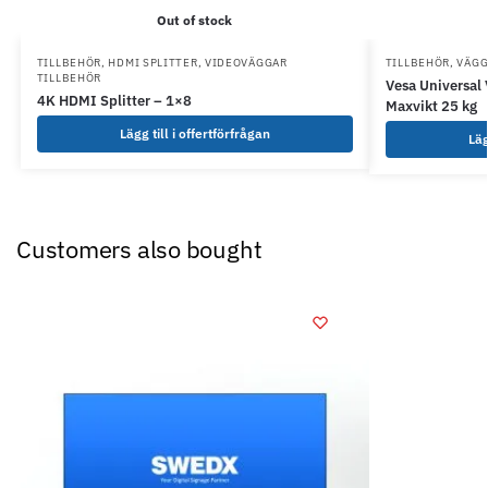
Out of stock
TILLBEHÖR
,
HDMI SPLITTER
,
VIDEOVÄGGAR
TILLBEHÖR
,
VÄGG
TILLBEHÖR
Vesa Universal
4K HDMI Splitter – 1×8
Maxvikt 25 kg
Lägg till i offertförfrågan
Läg
Customers also bought