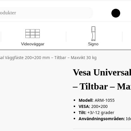
Sök
Videoväggar
Signo
sal Väggfäste 200×200 mm – Tiltbar – Maxvikt 30 kg
Vesa Universa
– Tiltbar – Ma
Modell
: ARM-1055
VESA:
200×200
Tilt
:
+3/-12 grader
Användningsområden:
Id