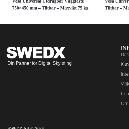
Vesa Universal Utdragbar Väggfäste
Vesa Univer
750×450 mm – Tiltbar – Maxvikt 75 kg
Tiltbar – M
IN
Best
Din Partner för Digital Skyltning
Kun
Inte
Vill
Coo
Om 
SWEDX AB © 2024