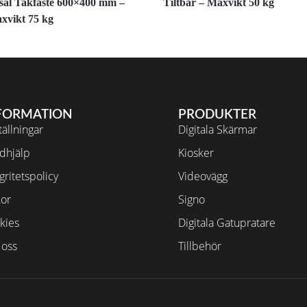
sal Takfäste 600×400 mm –
Tiltbar – Maxvikt 50 kg
axvikt 75 kg
FORMATION
PRODUKTER
ällningar
Digitala Skärmar
dhjälp
Kiosker
gritetspolicy
Videovägg
kor
Signo
kies
Digitala Gatupratare
oss
Tillbehör