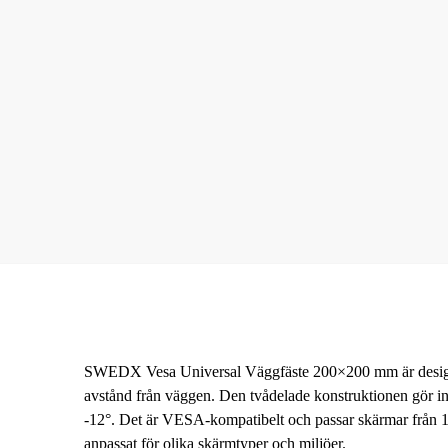
SWEDX Vesa Universal Väggfäste 200×200 mm är designat 
avstånd från väggen. Den tvådelade konstruktionen gör insta
-12°. Det är VESA-kompatibelt och passar skärmar från 13
anpassat för olika skärmtyper och miljöer.