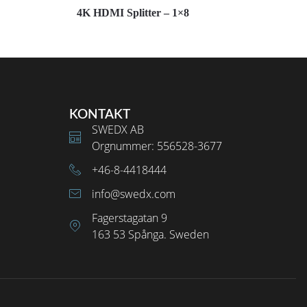
4K HDMI Splitter – 1×8
KONTAKT
SWEDX AB
Orgnummer: 556528-3677
+46-8-4418444
info@swedx.com
Fagerstagatan 9
163 53 Spånga. Sweden