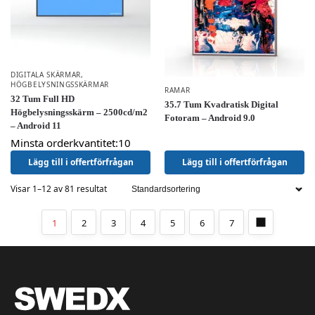
DIGITALA SKÄRMAR
,
HÖGBELYSNINGSSKÄRMAR
RAMAR
32 Tum Full HD
35.7 Tum Kvadratisk Digital
Högbelysningsskärm – 2500cd/m2
Fotoram – Android 9.0
– Android 11
Minsta orderkvantitet:10
Lägg till i offertförfrågan
Lägg till i offertförfrågan
Visar 1–12 av 81 resultat
1
2
3
4
5
6
7