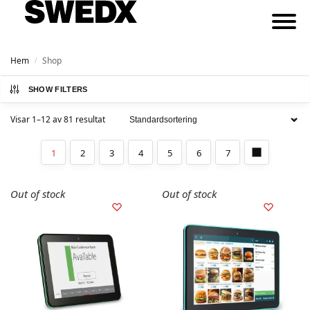
Hem
Shop
/
SHOW FILTERS
Visar 1–12 av 81 resultat
1
2
3
4
5
6
7
Out of stock
Out of stock