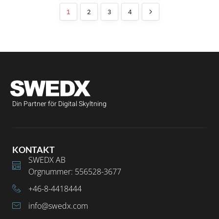
1
2
3
4
Din Partner för Digital Skyltning
KONTAKT
SWEDX AB
Orgnummer: 556528-3677
+46-8-4418444
info@swedx.com