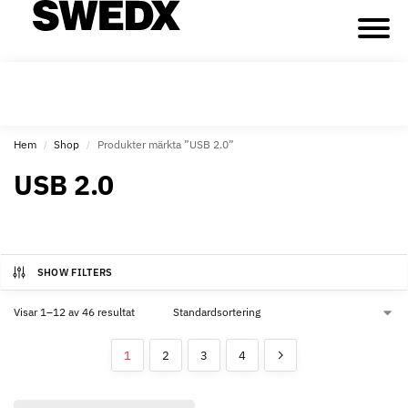
Hem
Shop
Produkter märkta ”USB 2.0”
/
/
USB 2.0
SHOW FILTERS
Visar 1–12 av 46 resultat
1
2
3
4