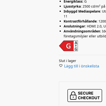
Energiklass:
G
Ljusstyrka
: 2500 cd/m² på
Inbyggd Mediaspelare
: U
11
Kontrastförhållande
: 1200
Anslutningar
: HDMI 2.0, 
Användningsområden
: I
företagsmiljöer eller utbi
Slut i lager
Lägg till i önskelista