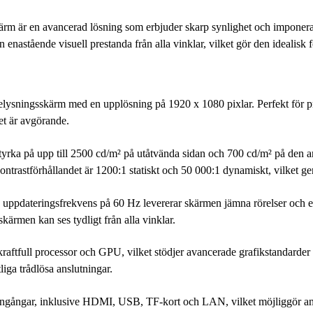
är en avancerad lösning som erbjuder skarp synlighet och imponeran
enastående visuell prestanda från alla vinklar, vilket gör den idealisk
ingsskärm med en upplösning på 1920 x 1080 pixlar. Perfekt för presen
et är avgörande.
yrka på upp till 2500 cd/m² på utåtvända sidan och 700 cd/m² på den an
Kontrastförhållandet är 1200:1 statiskt och 50 000:1 dynamiskt, vilket ger
ppdateringsfrekvens på 60 Hz levererar skärmen jämna rörelser och en 
kärmen kan ses tydligt från alla vinklar.
kraftfull processor och GPU, vilket stödjer avancerade grafikstandarde
liga trådlösa anslutningar.
gångar, inklusive HDMI, USB, TF-kort och LAN, vilket möjliggör anslu