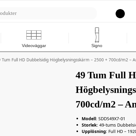
Sök
Videoväggar
Signo
9 Tum Full HD Dubbelsidig Högbelysningsskärm – 2500 + 700cd/m2 – A
49 Tum Full H
Högbelysnings
700cd/m2 – An
Modell
: SDDS49X7-01
Storlek
: 49-tums Dubbels
Upplösning
: Full HD – 19