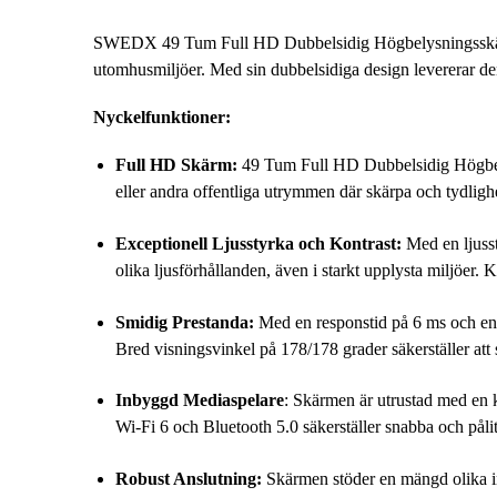
SWEDX 49 Tum Full HD Dubbelsidig Högbelysningsskärm 
utomhusmiljöer. Med sin dubbelsidiga design levererar den 
Nyckelfunktioner:
Full HD Skärm:
49 Tum Full HD Dubbelsidig Högbelysn
eller andra offentliga utrymmen där skärpa och tydligh
Exceptionell Ljusstyrka och Kontrast:
Med en ljusst
olika ljusförhållanden, även i starkt upplysta miljöer. 
Smidig Prestanda:
Med en responstid på 6 ms och en u
Bred visningsvinkel på 178/178 grader säkerställer att s
Inbyggd Mediaspelare
: Skärmen är utrustad med en 
Wi-Fi 6 och Bluetooth 5.0 säkerställer snabba och pålit
Robust Anslutning:
Skärmen stöder en mängd olika in