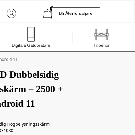
0
Bli Återförsäljare
Digitala Gatupratare
Tillbehör
ndroid 11
D Dubbelsidig
skärm – 2500 +
droid 11
idig Högbelysningsskärm
20×1080