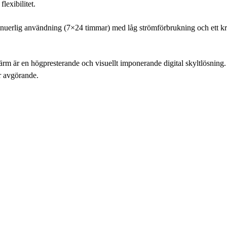
lexibilitet.
nuerlig användning (7×24 timmar) med låg strömförbrukning och ett kraft
 en högpresterande och visuellt imponerande digital skyltlösning. M
är avgörande.