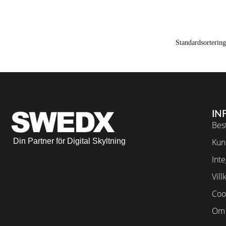
IN
Best
Din Partner för Digital Skyltning
Kun
Inte
Vill
Coo
Om 