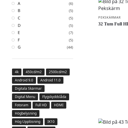
A
(6)
B
(5)
PEKSKÄRMAR
C
(5)
32 Tum Full H
D
(5)
E
(7)
F
(5)
G
(44)
4k
450cd/m2
2500cd/m2
Android 9.0
Android 11.0
Digitala Skärmar
Digital Menu
Flygskyddslåda
Fotoram
Full HD
HDMI
Högbelysning
Hög Upplösning
IK10