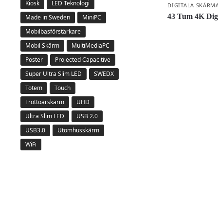
Kiosk
LED Teknologi
DIGITALA SKÄRM
43 Tum 4K Dig
Made in Sweden
MiniPC
Mobilbasförstärkare
Mobil Skärm
MultiMediaPC
Poster
Projected Capacitive
Super Ultra Slim LED
SWEDX
Totem
Touch
Trottoarskärm
UHD
Ultra Slim LED
USB 2.0
USB3.0
Utomhusskärm
WiFi