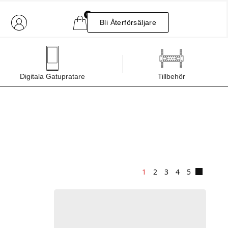
0
Bli Återförsäljare
Digitala Gatupratare
Tillbehör
1
2
3
4
5