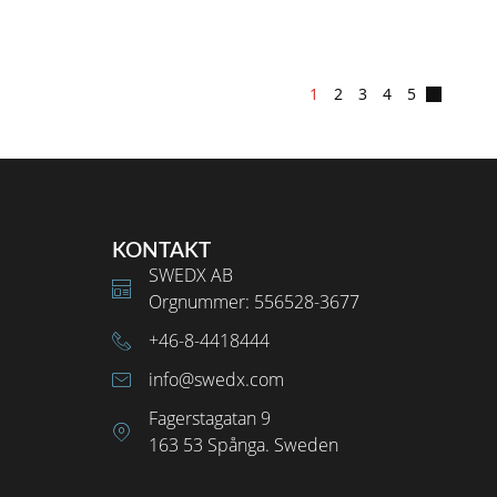
1
2
3
4
5
KONTAKT
SWEDX AB
Orgnummer: 556528-3677
+46-8-4418444
info@swedx.com
Fagerstagatan 9
163 53 Spånga. Sweden