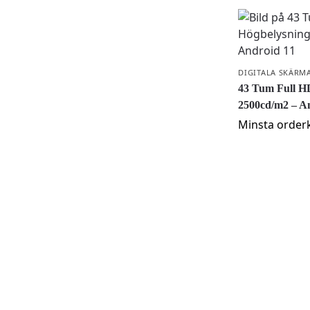
DIGITALA SKÄRM
43 Tum Full H
2500cd/m2 – A
Minsta orderk