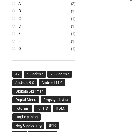
A
(2)
B
(1)
C
(1)
D
(1)
E
(1)
F
(1)
G
(1)
4k
450cd/m2
2500cd/m2
Android 9.0
Android 11.0
Digitala Skärmar
Digital Menu
Flygskyddslåda
Fotoram
Full HD
HDMI
Högbelysning
Hög Upplösning
IK10