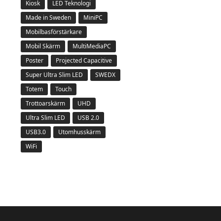
Kiosk
LED Teknologi
Made in Sweden
MiniPC
Mobilbasförstärkare
Mobil Skärm
MultiMediaPC
Poster
Projected Capacitive
Super Ultra Slim LED
SWEDX
Totem
Touch
Trottoarskärm
UHD
Ultra Slim LED
USB 2.0
USB3.0
Utomhusskärm
WiFi