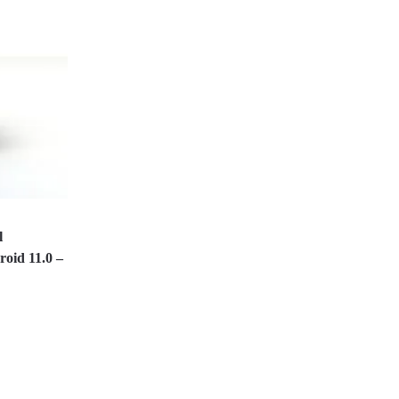
l
oid 11.0 –