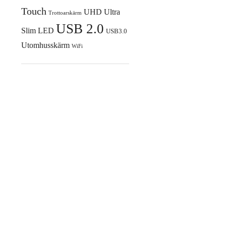
Touch
UHD
Ultra
Trottoarskärm
USB 2.0
Slim LED
USB3.0
Utomhusskärm
WiFi