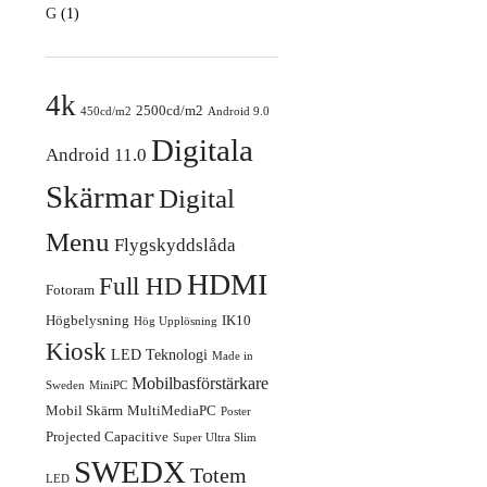
G
(1)
4k
2500cd/m2
450cd/m2
Android 9.0
Digitala
Android 11.0
Skärmar
Digital
Menu
Flygskyddslåda
HDMI
Full HD
Fotoram
Högbelysning
IK10
Hög Upplösning
Kiosk
LED Teknologi
Made in
Mobilbasförstärkare
Sweden
MiniPC
Mobil Skärm
MultiMediaPC
Poster
Projected Capacitive
Super Ultra Slim
SWEDX
Totem
LED