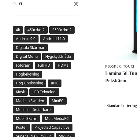
G
(6)
4k
450cd/m2
2500cd/m2
Android 9.0
Android 11.0
Digitala Skärmar
Digital Menu
Flygskyddslåda
Fotoram
Full HD
HDMI
KIOSKER
,
TOUCH
Lamina 58 Tum 
Högbelysning
Pekskärm
Hög Upplösning
IK10
Kiosk
LED Teknologi
Made in Sweden
MiniPC
Mobilbasförstärkare
Mobil Skärm
MultiMediaPC
Poster
Projected Capacitive
Super Ultra Slim LED
SWEDX