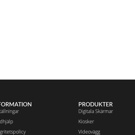
FORMATION
PRODUKTER
ällningar
Digitala Skärmar
dhjälp
Kiosker
gritetspolicy
Videovägg