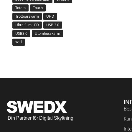
Totem
Touch
Trottoarskärm
UHD
Ultra Slim LED
USB 2.0
USB3.0
Utomhusskärm
WiFi
IN
Best
Din Partner för Digital Skyltning
Kun
Inte