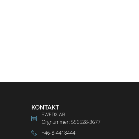
KONTAKT
SWEDX AB
Orgnummer: 556528-3677
+46-8-4418444