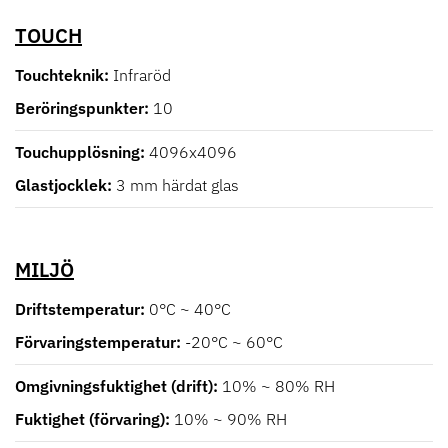
TOUCH
Touchteknik
Infraröd
Beröringspunkter
10
Touchupplösning
4096x4096
Glastjocklek
3 mm härdat glas
MILJÖ
Driftstemperatur
0°C ~ 40°C
Förvaringstemperatur
-20°C ~ 60°C
Omgivningsfuktighet (drift)
10% ~ 80% RH
Fuktighet (förvaring)
10% ~ 90% RH