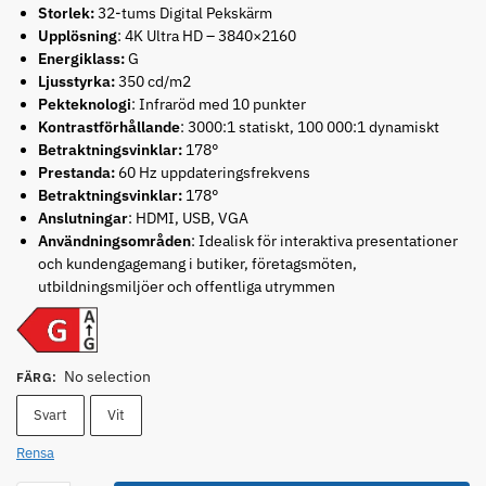
Storlek:
32-tums Digital Pekskärm
Upplösning
: 4K Ultra HD – 3840×2160
Energiklass:
G
Ljusstyrka:
350 cd/m2
Pekteknologi
: Infraröd med 10 punkter
Kontrastförhållande
: 3000:1 statiskt, 100 000:1 dynamiskt
Betraktningsvinklar:
178°
Prestanda:
60 Hz uppdateringsfrekvens
Betraktningsvinklar:
178°
Anslutningar
: HDMI, USB, VGA
Användningsområden
: Idealisk för interaktiva presentationer
och kundengagemang i butiker, företagsmöten,
utbildningsmiljöer och offentliga utrymmen
No selection
FÄRG
:
Svart
Vit
Rensa