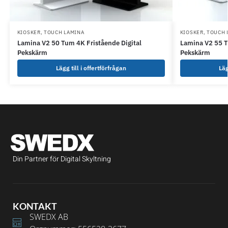
KIOSKER
,
TOUCH LAMINA
KIOSKER
,
TOUCH 
Lamina V2 50 Tum 4K Fristående Digital
Lamina V2 55 T
Pekskärm
Pekskärm
Lägg till i offertförfrågan
Läg
Din Partner för Digital Skyltning
KONTAKT
SWEDX AB