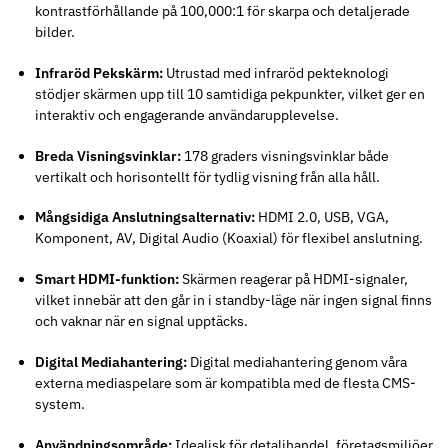
kontrastförhållande på 100,000:1 för skarpa och detaljerade
bilder.
Infraröd Pekskärm:
Utrustad med infraröd pekteknologi
stödjer skärmen upp till 10 samtidiga pekpunkter, vilket ger en
interaktiv och engagerande användarupplevelse.
Breda Visningsvinklar:
178 graders visningsvinklar både
vertikalt och horisontellt för tydlig visning från alla håll.
Mångsidiga Anslutningsalternativ:
HDMI 2.0, USB, VGA,
Komponent, AV, Digital Audio (Koaxial) för flexibel anslutning.
Smart HDMI-funktion:
Skärmen reagerar på HDMI-signaler,
vilket innebär att den går in i standby-läge när ingen signal finns
och vaknar när en signal upptäcks.
Digital Mediahantering:
Digital mediahantering genom våra
externa mediaspelare som är kompatibla med de flesta CMS-
system.
Användningsområde:
Idealisk för detaljhandel, företagsmiljöer