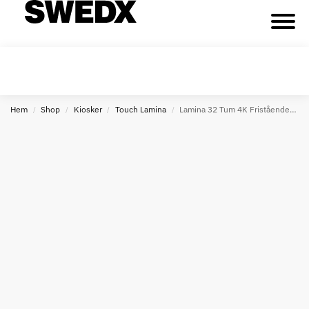
Hem
Shop
Kiosker
Touch Lamina
Lamina 32 Tum 4K Fristående Digital Pekskärm
/
/
/
/