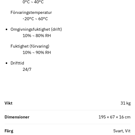
0°C ~ 40°C
Förvaringstemperatur
-20°C ~ 60°C
Omgivningsfuktighet (drift)
10% ~ 80% RH
Fuktighet (förvaring)
10% ~ 90% RH
Drifttid
24/7
Vikt
31 kg
Dimensioner
195 × 67 × 16 cm
Färg
Svart, Vit