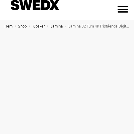
Hem
Shop
Kiosker
Lamina
Lamina 32 Tum 4K Fristående Digital Skärm
/
/
/
/