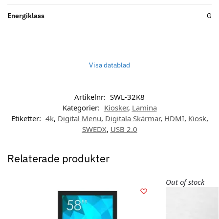
Energiklass
G
Visa datablad
Artikelnr:
SWL-32K8
Kategorier:
Kiosker
,
Lamina
Etiketter:
4k
,
Digital Menu
,
Digitala Skärmar
,
HDMI
,
Kiosk
,
SWEDX
,
USB 2.0
Relaterade produkter
Out of stock