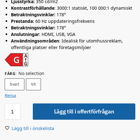
Ljusstyrka:
350 cd/m2
Kontrastförhållande
: 3000:1 statiskt, 100 000:1 dynamiskt
Betraktningsvinklar:
178°
Prestanda:
60 Hz uppdateringsfrekvens
Betraktningsvinklar:
178°
Anslutningar
: HDMI, USB, VGA
Användningsområden
: Idealisk för utomhussreklam,
offentliga platser eller företagsmiljöer
No selection
FÄRG
:
Svart
Vit
Rensa
Lägg till i offertförfrågan
Lägg till i önskelista