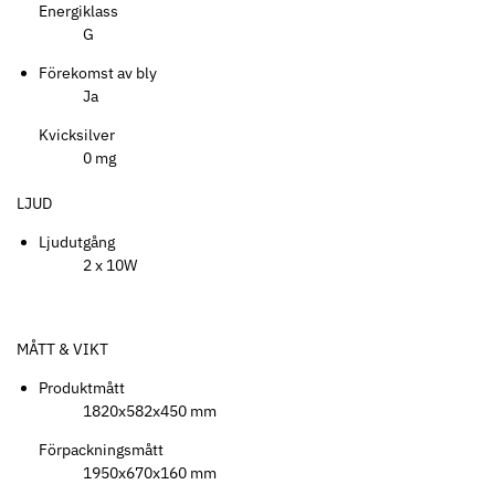
Energiklass
G
Förekomst av bly
Ja
Kvicksilver
0 mg
LJUD
Ljudutgång
2 x 10W
MÅTT & VIKT
Produktmått
1820x582x450 mm
Förpackningsmått
1950x670x160 mm