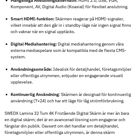
Mångsidiga Anslutningsalternativ:
HDMI 2.0, USB, VGA,
Komponent, AV, Digital Audio (Koaxial) för flexibel anslutning.
Smart HDMI-funktion:
Skärmen reagerar på HDMI-signaler,
vilket innebär att den går in i standby-läge när ingen signal finns
och vaknar när en signal upptäcks.
Digital Mediahantering:
Digital mediahantering genom våra
externa mediaspelare som är kompatibla med de flesta CMS-
system.
Användningsområde:
Idealisk för detaljhandel, företagsmiljöer
eller offentliga utrymmen, erbjuder en engagerande visuell
upplevelse.
Kontinuerlig Användning
: Skärmen är designad för kontinuerlig
användning (7×24) och har ett läge för låg strömförbrukning.
SWEDX Lamina 32 Tum 4K Fristående Digital Skärm är mer än bara
en digital skärm; det är en avancerad lösning som engagerar och
fängslar din publik. Oavsett om det handlar om detaljhandel,
företagsmiljöer eller offentliga utrymmen, är denna skärm