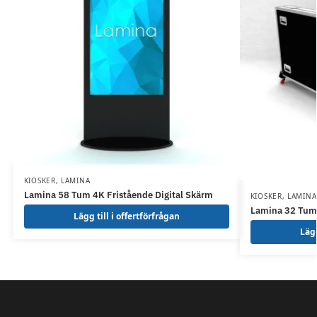
KIOSKER
,
LAMINA
Lamina 58 Tum 4K Fristående Digital Skärm
KIOSKER
,
LAMINA
Lamina 32 Tum 
Lägg till i offertförfrågan
Lägg