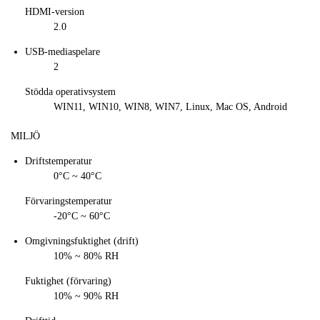
HDMI-version
2.0
USB-mediaspelare
2
Stödda operativsystem
WIN11, WIN10, WIN8, WIN7, Linux, Mac OS, Android
MILJÖ
Driftstemperatur
0°C ~ 40°C
Förvaringstemperatur
-20°C ~ 60°C
Omgivningsfuktighet (drift)
10% ~ 80% RH
Fuktighet (förvaring)
10% ~ 90% RH