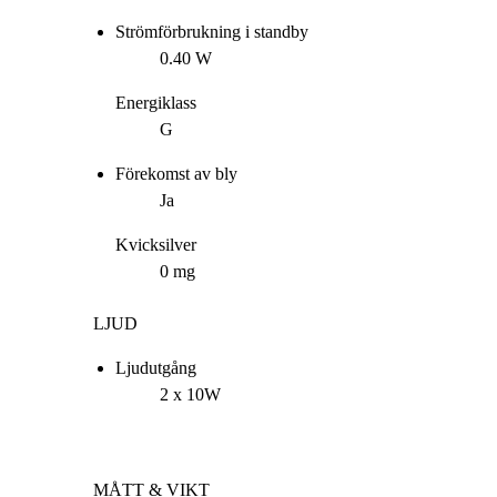
Strömförbrukning i standby
0.40 W
Energiklass
G
Förekomst av bly
Ja
Kvicksilver
0 mg
LJUD
Ljudutgång
2 x 10W
MÅTT & VIKT