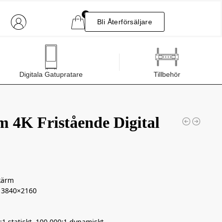
0
Bli Återförsäljare
Digitala Gatupratare
Tillbehör
 4K Fristående Digital
kärm
– 3840×2160
:1 statiskt, 100 000:1 dynamiskt