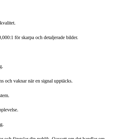
valitet.
000:1 för skarpa och detaljerade bilder.
g.
ns och vaknar när en signal upptäcks.
stem.
pplevelse.
g.
 och fängslar din publik. Oavsett om det handlar om