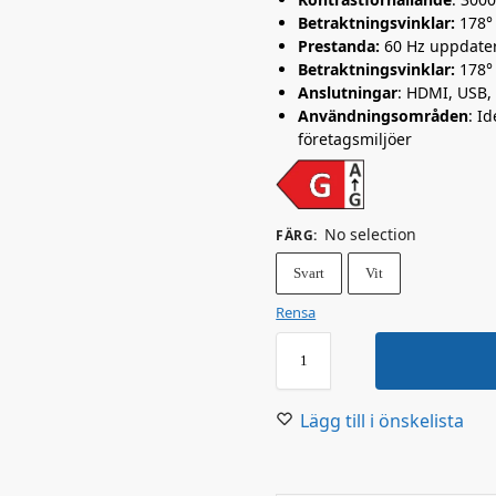
Betraktningsvinklar:
178°
Prestanda:
60 Hz uppdater
Betraktningsvinklar:
178°
Anslutningar
: HDMI, USB,
Användningsområden
: I
företagsmiljöer
No selection
FÄRG
:
Svart
Vit
Rensa
Lägg till i önskelista