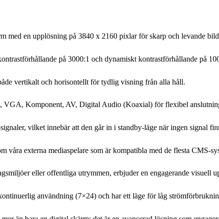
 med en upplösning på 3840 x 2160 pixlar för skarp och levande bildk
kontrastförhållande på 3000:1 och dynamiskt kontrastförhållande på 100,
e vertikalt och horisontellt för tydlig visning från alla håll.
GA, Komponent, AV, Digital Audio (Koaxial) för flexibel anslutnin
aler, vilket innebär att den går in i standby-läge när ingen signal fin
om våra externa mediaspelare som är kompatibla med de flesta CMS-sy
tagsmiljöer eller offentliga utrymmen, erbjuder en engagerande visuell u
kontinuerlig användning (7×24) och har ett läge för låg strömförbruknin
 än bara en digital skärm; det är en avancerad lösning som engagerar