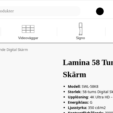
Sök
Videoväggar
Signo
nde Digital Skärm
Lamina 58 Tum
Skärm
Modell:
SWL-58K8
Storlek:
58-tums Digital S
Upplösning
: 4K Ultra HD 
Energiklass:
G
Ljusstyrka:
350 cd/m2
Kontrastförhållande
: 3000