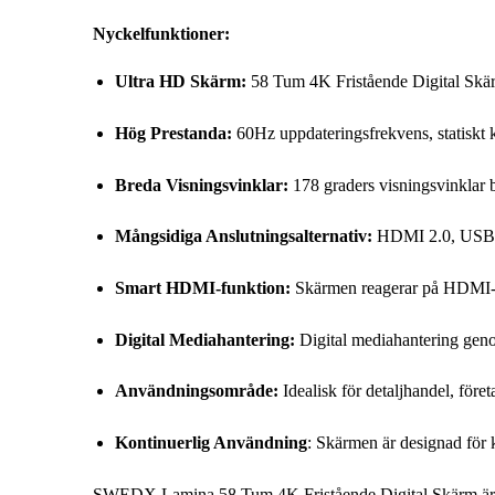
Nyckelfunktioner:
Ultra HD Skärm:
58 Tum 4K Fristående Digital Skärm
Hög Prestanda:
60Hz uppdateringsfrekvens, statiskt 
Breda Visningsvinklar:
178 graders visningsvinklar båd
Mångsidiga Anslutningsalternativ:
HDMI 2.0, USB, V
Smart HDMI-funktion:
Skärmen reagerar på HDMI-sign
Digital Mediahantering:
Digital mediahantering gen
Användningsområde:
Idealisk för detaljhandel, före
Kontinuerlig Användning
: Skärmen är designad för 
SWEDX Lamina 58 Tum 4K Fristående Digital Skärm är mer