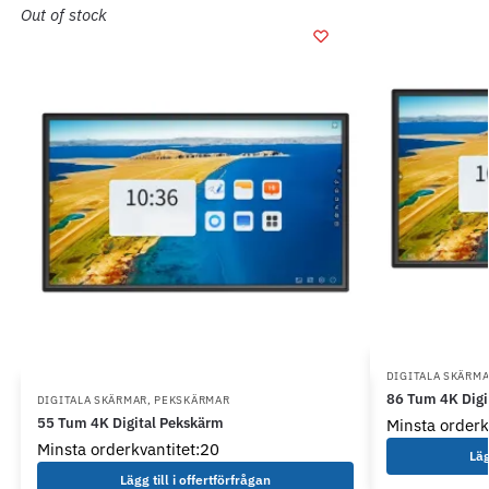
Out of stock
DIGITALA SKÄRM
86 Tum 4K Digi
DIGITALA SKÄRMAR
,
PEKSKÄRMAR
55 Tum 4K Digital Pekskärm
Minsta orderk
Minsta orderkvantitet:20
Läg
Lägg till i offertförfrågan