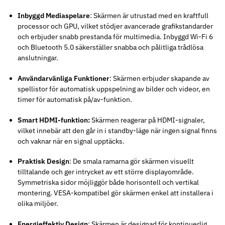
Inbyggd Mediaspelare
: Skärmen är utrustad med en kraftfull
processor och GPU, vilket stödjer avancerade grafikstandarder
och erbjuder snabb prestanda för multimedia. Inbyggd Wi-Fi 6
och Bluetooth 5.0 säkerställer snabba och pålitliga trådlösa
anslutningar.
Användarvänliga Funktioner
: Skärmen erbjuder skapande av
spellistor för automatisk uppspelning av bilder och videor, en
timer för automatisk på/av-funktion.
Smart HDMI-funktion:
Skärmen reagerar på HDMI-signaler,
vilket innebär att den går in i standby-läge när ingen signal finns
och vaknar när en signal upptäcks.
Praktisk Design
: De smala ramarna gör skärmen visuellt
tilltalande och ger intrycket av ett större displayområde.
Symmetriska sidor möjliggör både horisontell och vertikal
montering. VESA-kompatibel gör skärmen enkel att installera i
olika miljöer.
Energieffektiv Design
: Skärmen är designad för kontinuerlig