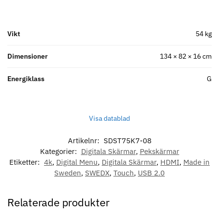
Vikt
54 kg
Dimensioner
134 × 82 × 16 cm
Energiklass
G
Visa datablad
Artikelnr:
SDST75K7-08
Kategorier:
Digitala Skärmar
,
Pekskärmar
Etiketter:
4k
,
Digital Menu
,
Digitala Skärmar
,
HDMI
,
Made in
Sweden
,
SWEDX
,
Touch
,
USB 2.0
Relaterade produkter