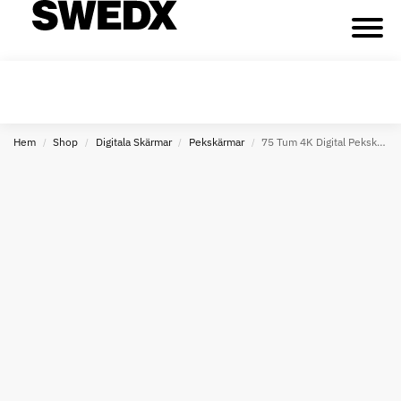
Hem
Shop
Digitala Skärmar
Pekskärmar
75 Tum 4K Digital Pekskärm – Android 14 – Tillverkad i Sverige
/
/
/
/