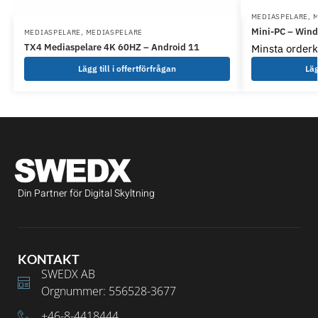
MEDIASPELARE
,
M
Mini-PC – Win
MEDIASPELARE
,
MEDIASPELARE
TX4 Mediaspelare 4K 60HZ – Android 11
Minsta orderk
Lägg till i offertförfrågan
Läg
Din Partner för Digital Skyltning
KONTAKT
SWEDX AB
Orgnummer: 556528-3677
+46-8-4418444