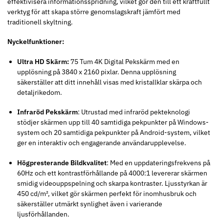
effektivisera informationsspridning, vilket gör den till ett kraftfullt
verktyg för att skapa större genomslagskraft jämfört med
traditionell skyltning.
Nyckelfunktioner:
Ultra HD Skärm:
75 Tum 4K Digital Pekskärm med en
upplösning på 3840 x 2160 pixlar. Denna upplösning
säkerställer att ditt innehåll visas med kristallklar skärpa och
detaljrikedom.
Infraröd Pekskärm
: Utrustad med infraröd pekteknologi
stödjer skärmen upp till 40 samtidiga pekpunkter på Windows-
system och 20 samtidiga pekpunkter på Android-system, vilket
ger en interaktiv och engagerande användarupplevelse.
Högpresterande Bildkvalitet
: Med en uppdateringsfrekvens på
60Hz och ett kontrastförhållande på 4000:1 levererar skärmen
smidig videouppspelning och skarpa kontraster. Ljusstyrkan är
450 cd/m², vilket gör skärmen perfekt för inomhusbruk och
säkerställer utmärkt synlighet även i varierande
ljusförhållanden.