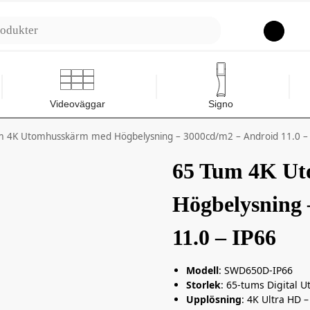
Sök
Videoväggar
Signo
m 4K Utomhusskärm med Högbelysning – 3000cd/m2 – Android 11.0 –
65 Tum 4K U
Högbelysning 
11.0 – IP66
Modell
: SWD650D-IP66
Storlek
: 65-tums Digital
Upplösning
: 4K Ultra HD 