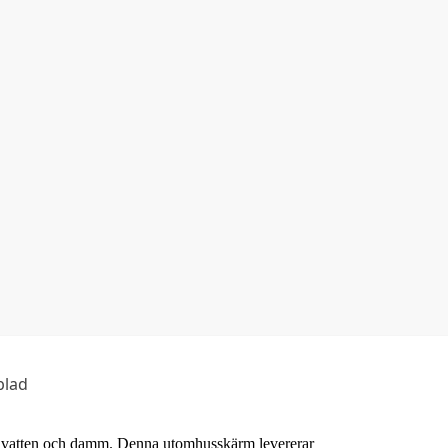
blad
vatten och damm. Denna utomhusskärm levererar