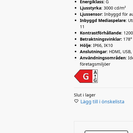
Energiklass:
G
Ljusstyrka
: 3000 cd/m²
Ljussensor
: Inbyggd för a
Inbyggd Mediaspelare
: U
11
Kontrastförhållande
: 1200
Betraktningsvinklar:
178°
Hölje
: IP66, IK10
Anslutningar
: HDMI, USB, 
Användningsområden
: I
företagsmiljöer
Slut i lager
Lägg till i önskelista