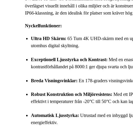
överlägset visuellt innehåll i olika miljöer och är kons
IP66-klassning, är den idealisk för platser som kräver hög 
Nyckelfunktioner:
Ultra HD Skärm:
65 Tum 4K UHD-skärm med en upplösn
utomhus digital skyltning.
Exceptionell Ljusstyrka och Kontrast:
Med en enastå
kontrastförhållandet på 8000:1 ger djupa svarta och ljus
Breda Visningsvinklar:
En 178-graders visningsvinkel 
Robust Konstruktion och Miljöresistens:
Med ett IP6
effektivt i temperaturer från -20°C till 50°C och kan la
Automatisk Ljusstyrka:
Utrustad med en inbyggd ljuss
energieffektiv.