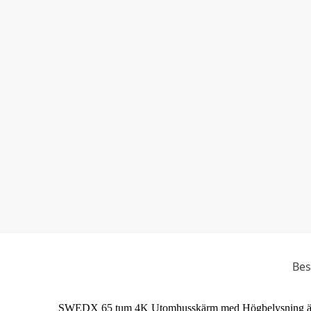
Bes
SWEDX 65 tum 4K Utomhusskärm med Högbelysning är en