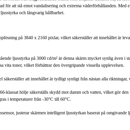
truerad för att stå emot vandalisering och extrema väderförhållanden. 
ljusstyrka och långvarig hållbarhet.
ing på 3840 x 2160 pixlar, vilket säkerställer att innehållet är levan
ende ljusstyrka på 3000 cd/m² är denna skärm mycket synlig även i sta
a vita toner, vilket förbättrar den övergripande visuella upplevelsen.
säkerställer att innehållet är tydligt synligt från nästan alla riktningar
6-klassat hölje säkerställs skydd mot damm och vatten, vilket gör den 
gras i temperaturer från -30°C till 60°C.
ensor, justerar skärmen intelligent ljusstyrkan baserat på omgivande lju