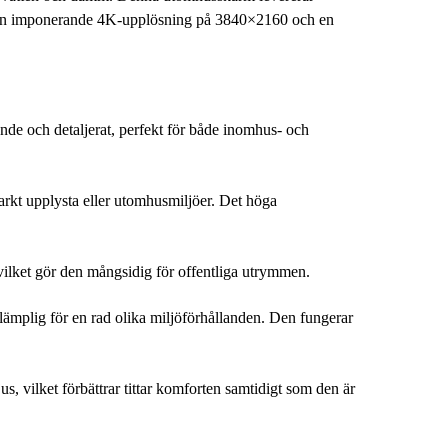
Med en imponerande 4K-upplösning på 3840×2160 och en
de och detaljerat, perfekt för både inomhus- och
rkt upplysta eller utomhusmiljöer. Det höga
, vilket gör den mångsidig för offentliga utrymmen.
lämplig för en rad olika miljöförhållanden. Den fungerar
s, vilket förbättrar tittar komforten samtidigt som den är