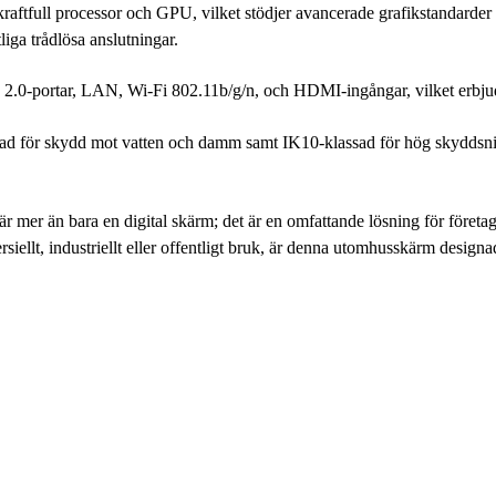
kraftfull processor och GPU, vilket stödjer avancerade grafikstandarde
liga trådlösa anslutningar.
0-portar, LAN, Wi-Fi 802.11b/g/n, och HDMI-ingångar, vilket erbjuder
d för skydd mot vatten och damm samt IK10-klassad för hög skyddsnivå
n bara en digital skärm; det är en omfattande lösning för företag so
lt, industriellt eller offentligt bruk, är denna utomhusskärm designad 