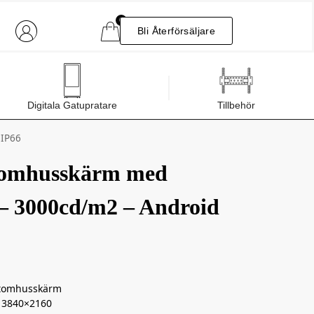
0
Bli Återförsäljare
Digitala Gatupratare
Tillbehör
 IP66
tomhusskärm med
– 3000cd/m2 – Android
 Utomhusskärm
– 3840×2160